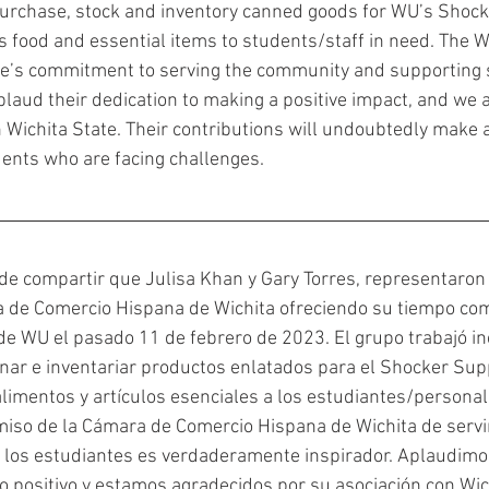
purchase, stock and inventory canned goods for WU’s Shoc
s food and essential items to students/staff in need. The W
s commitment to serving the community and supporting s
plaud their dedication to making a positive impact, and we a
 Wichita State. Their contributions will undoubtedly make a
dents who are facing challenges.  
e compartir que Julisa Khan y Gary Torres, representaron 
a de Comercio Hispana de Wichita ofreciendo su tiempo com
de WU el pasado 11 de febrero de 2023. El grupo trabajó 
ar e inventariar productos enlatados para el Shocker Sup
imentos y artículos esenciales a los estudiantes/personal 
iso de la Cámara de Comercio Hispana de Wichita de servir
 los estudiantes es verdaderamente inspirador. Aplaudimo
o positivo y estamos agradecidos por su asociación con Wic