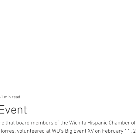
HOME
ABOUT
NEWSLETTER
EV
1 min read
Event
hare that board members of the Wichita Hispanic Chamber o
Torres, volunteered at WU’s Big Event XV on February 11, 