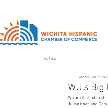
All Posts
whcc05
Feb 27, 2023
WU's Big 
We are thrilled to s
Julisa Khan and Gary 