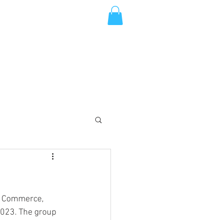
ENTS
GALA INFORMATION
More
f Commerce, 
2023. The group 