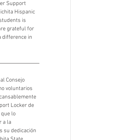
ker Support 
ichita Hispanic 
tudents is 
re grateful for 
 difference in 
al Consejo 
o voluntarios 
incansablemente 
port Locker de 
que lo 
 a la 
s su dedicación 
hita State 