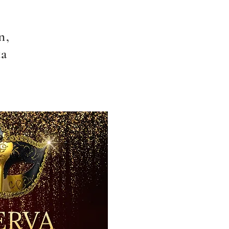
n,
ta