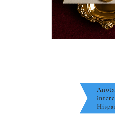
Anota 
inter
Hispa